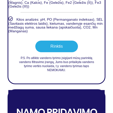
(Magnis), Ca (Kalcis), Fe (Geležis), Fe2 (Geležis (II)), Fe3
(Geležis (III))
Kitos analizės: pH, PO (Permanganato indeksas), SEL
(Savitasis elektros laidis), kietumas, vandenyje esančių min.
medžiagų suma, sausa liekana (apskaičiuota), CO2, Mn
(Manganas)
Rinktis
P.S. Po atlikto vandens tyrimo įsigijant mūsų parinktą
vandens filtravimo įrangą, Jums bus pritaikyta vandens
tyrimo vertės nuolaida, t.y. vandens tyrimas taps
NEMOKAMU.
NAMO PRIDAVIMO