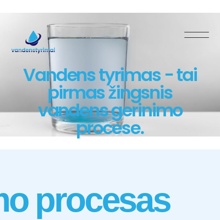
Filtruok vandenį
Vandens tyrimas - tai
pirmas žingsnis
vandens gerinimo
procese.
mo procesas