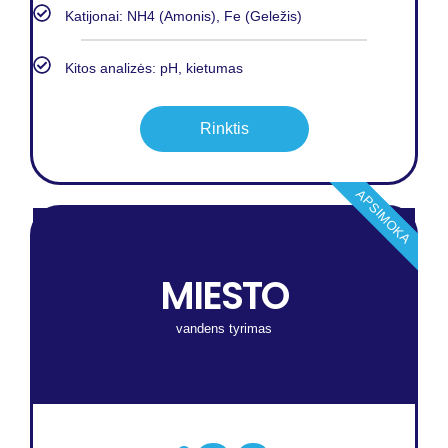
Katijonai: NH4 (Amonis), Fe (Geležis)
Kitos analizės: pH, kietumas
Rinktis
APSIMOKA
MIESTO
vandens tyrimas