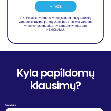
Rinktis
P.S. Po atlikto vandens tyrimo įsigijant mūsų parinktą
vandens filtravimo įrangą, Jums bus pritaikyta vandens
tyrimo vertės nuolaida, t.y. vandens tyrimas taps
NEMOKAMU.
Kyla papildomų
klausimų?
Vardas