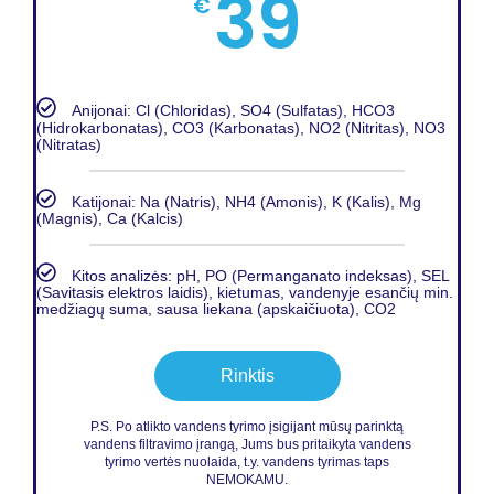
39
€
Anijonai: Cl (Chloridas), SO4 (Sulfatas), HCO3
(Hidrokarbonatas), CO3 (Karbonatas), NO2 (Nitritas), NO3
(Nitratas)
Katijonai: Na (Natris), NH4 (Amonis), K (Kalis), Mg
(Magnis), Ca (Kalcis)
Kitos analizės: pH, PO (Permanganato indeksas), SEL
(Savitasis elektros laidis), kietumas, vandenyje esančių min.
medžiagų suma, sausa liekana (apskaičiuota), CO2
Rinktis
P.S. Po atlikto vandens tyrimo įsigijant mūsų parinktą
vandens filtravimo įrangą, Jums bus pritaikyta vandens
tyrimo vertės nuolaida, t.y. vandens tyrimas taps
NEMOKAMU.