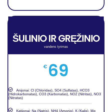
ŠULINIO IR GRĘŽINIO
vandens tyrimas
69
€
Anijonai: Cl (Chloridas), SO4 (Sulfatas), HCO3
(Hidrokarbonatas), CO3 (Karbonatas), NO2 (Nitritas), NO3
(Nitratas)
Katijonai: Na (Natris), NH4 (Amonis), K (Kalis), Mg