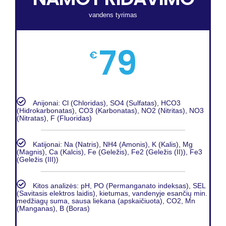
vandens tyrimas
79
€
Anijonai: Cl (Chloridas), SO4 (Sulfatas), HCO3
(Hidrokarbonatas), CO3 (Karbonatas), NO2 (Nitritas), NO3
(Nitratas), F (Fluoridas)
Katijonai: Na (Natris), NH4 (Amonis), K (Kalis), Mg
(Magnis), Ca (Kalcis), Fe (Geležis), Fe2 (Geležis (II)), Fe3
(Geležis (III))
Kitos analizės: pH, PO (Permanganato indeksas), SEL
(Savitasis elektros laidis), kietumas, vandenyje esančių min.
medžiagų suma, sausa liekana (apskaičiuota), CO2, Mn
(Manganas), B (Boras)