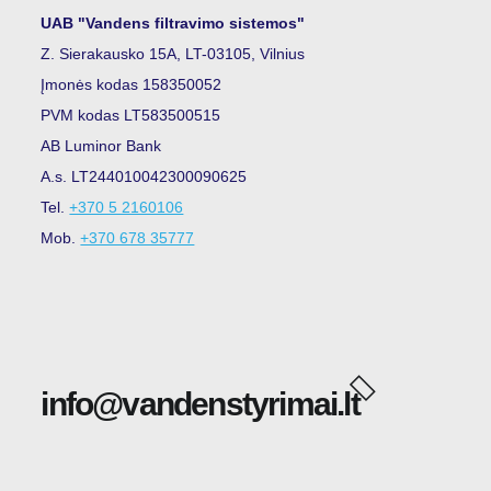
UAB "Vandens filtravimo sistemos"
Z. Sierakausko 15A, LT-03105, Vilnius
Įmonės kodas 158350052
PVM kodas LT583500515
AB Luminor Bank
A.s. LT244010042300090625
Tel.
+370 5 2160106
Mob.
+370 678 35777
info@vandenstyrimai.lt