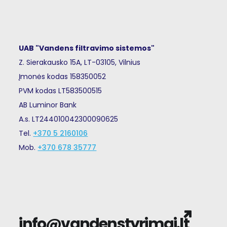
UAB "Vandens filtravimo sistemos"
Z. Sierakausko 15A, LT-03105, Vilnius
Įmonės kodas 158350052
PVM kodas LT583500515
AB Luminor Bank
A.s. LT244010042300090625
Tel.
+370 5 2160106
Mob.
+370 678 35777
info@vandenstyrimai.lt